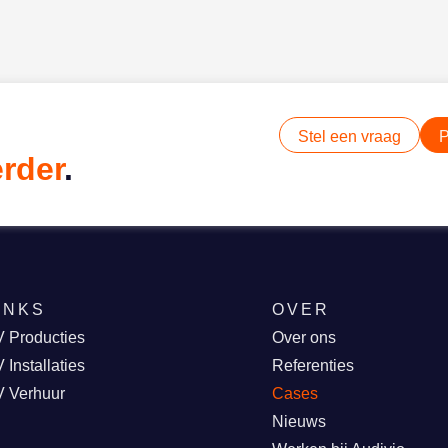
Stel een vraag
P
erder
.
INKS
OVER
 Producties
Over ons
 Installaties
Referenties
V Verhuur
Cases
Nieuws