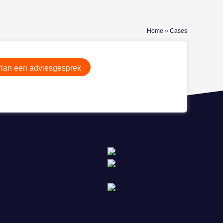
Home
»
Cases
lan een adviesgesprek