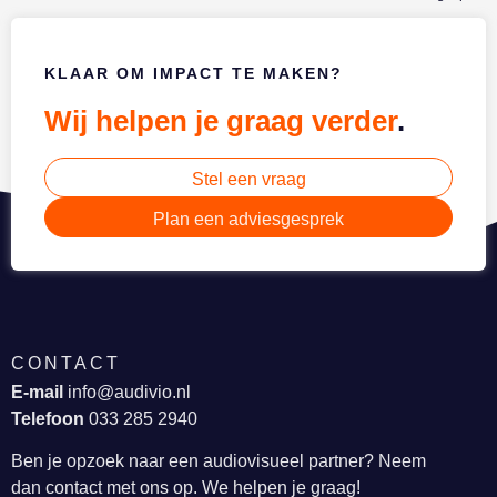
KLAAR OM IMPACT TE MAKEN?
Wij helpen je graag verder
.
Stel een vraag
Plan een adviesgesprek
CONTACT
E-mail
info@audivio.nl
Telefoon
033 285 2940
Ben je opzoek naar een audiovisueel partner? Neem
dan contact met ons op. We helpen je graag!