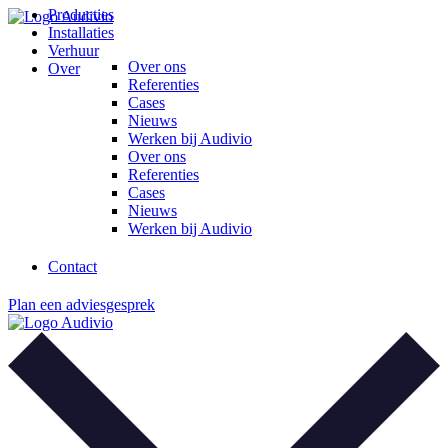
Main
Producties
Ga
Menu
Installaties
naar
Verhuur
de
Over ons
Over
inhoud
Referenties
Cases
Nieuws
Werken bij Audivio
Over ons
Referenties
Cases
Nieuws
Werken bij Audivio
Contact
Plan een adviesgesprek