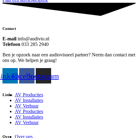
Contact
E-mail
info@audivio.nl
Telefoon
033 285 2940
Ben je opzoek naar een audiovisueel partner? Neem dan contact met
ons op. We helpen je graag!
inkedin
Facebook
Instagram
AV Producties
Links
AV Installaties
AV Verhuur
AV Producties
AV Installaties
AV Verhuur
Over ons
Over