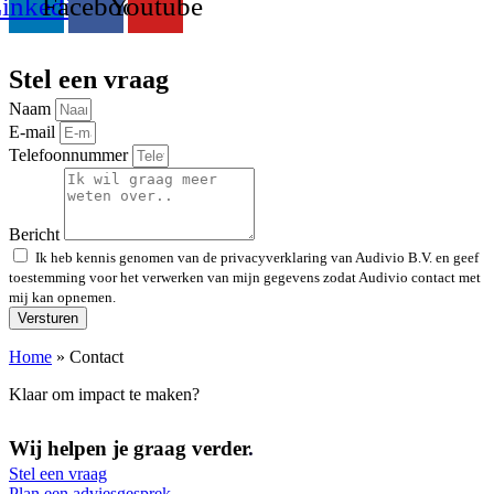
inkedin
Facebook
Youtube
Stel een vraag
Naam
E-mail
Telefoonnummer
Bericht
Ik heb kennis genomen van de privacyverklaring van Audivio B.V. en geef
toestemming voor het verwerken van mijn gegevens zodat Audivio contact met
mij kan opnemen.
Versturen
Home
»
Contact
Klaar om impact te maken?
Wij helpen je graag verder
.
Stel een vraag
Plan een adviesgesprek