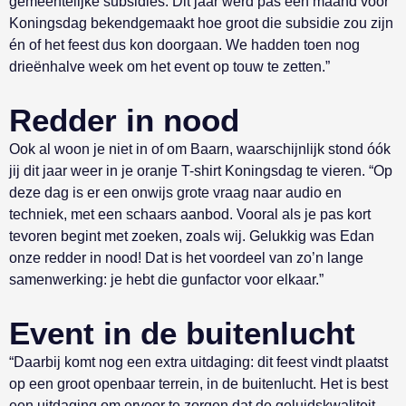
gemeentelijke subsidies. Dit jaar werd pas één maand voor
Koningsdag bekendgemaakt hoe groot die subsidie zou zijn
én of het feest dus kon doorgaan. We hadden toen nog
drieënhalve week om het event op touw te zetten.”
Redder in nood
Ook al woon je niet in of om Baarn, waarschijnlijk stond óók
jij dit jaar weer in je oranje T-shirt Koningsdag te vieren. “Op
deze dag is er een onwijs grote vraag naar audio en
techniek, met een schaars aanbod. Vooral als je pas kort
tevoren begint met zoeken, zoals wij. Gelukkig was Edan
onze redder in nood! Dat is het voordeel van zo’n lange
samenwerking: je hebt die gunfactor voor elkaar.”
Event in de buitenlucht
“Daarbij komt nog een extra uitdaging: dit feest vindt plaatst
op een groot openbaar terrein, in de buitenlucht. Het is best
een uitdaging om ervoor te zorgen dat de geluidskwaliteit