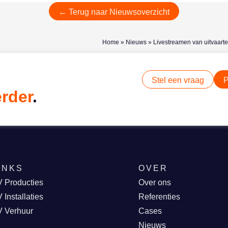
← Terug naar Nieuwsoverzicht
Home
»
Nieuws
»
Livestreamen van uitvaarte
Stel een vraag
P
erder
.
INKS
OVER
 Producties
Over ons
 Installaties
Referenties
V Verhuur
Cases
Nieuws