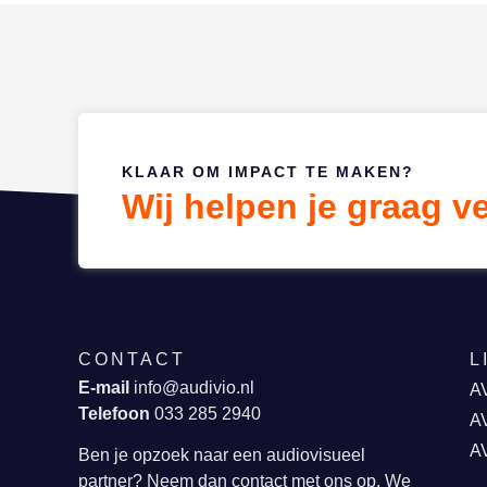
KLAAR OM IMPACT TE MAKEN?
Wij helpen je graag v
CONTACT
L
E-mail
info@audivio.nl
AV
Telefoon
033 285 2940
AV
A
Ben je opzoek naar een audiovisueel
partner? Neem dan contact met ons op. We