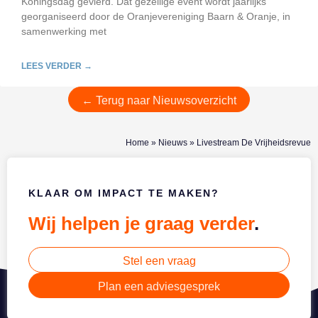
Koningsdag gevierd. Dat gezellige event wordt jaarlijks
georganiseerd door de Oranjevereniging Baarn & Oranje, in
samenwerking met
LEES VERDER →
← Terug naar Nieuwsoverzicht
Home
»
Nieuws
»
Livestream De Vrijheidsrevue
KLAAR OM IMPACT TE MAKEN?
Wij helpen je graag verder
.
Stel een vraag
Plan een adviesgesprek