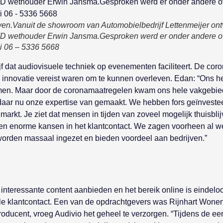
en.Vanuit de showroom van Automobielbedrijf Lettenmeijer ontv
D wethouder Erwin Jansma.Gesproken werd er onder andere ove
li 06 – 5336 5668
f dat audiovisuele techniek op evenementen faciliteert. De coro
en innovatie vereist waren om te kunnen overleven. Edan: “Ons h
en. Maar door de coronamaatregelen kwam ons hele vakgebied 
 daar nu onze expertise van gemaakt. We hebben fors geïnvest
 markt. Je ziet dat mensen in tijden van zoveel mogelijk thuisb
n enorme kansen in het klantcontact. We zagen voorheen al wel 
worden massaal ingezet en bieden voordeel aan bedrijven.”
 interessante content aanbieden en het bereik online is eindeloo
itale klantcontact. Een van de opdrachtgevers was Rijnhart Won
oducent, vroeg Audivio het geheel te verzorgen. “Tijdens de ee