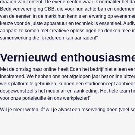
draaien van content. De evenementen waar ik normaliter het da
Bedrijvenvereniging CBB, die voor hun achterban en ondernemer
van de eersten in de markt hun kennis en ervaring op evenement
keuze voor de juiste apparatuur en techniek is essentieel. Audiv
aanpak: ze komen met creatieve oplossingen en denken mee in 
samenwerking die ik iedereen kan aanraden!”
Vernieuwd enthousiasm
Met de omslag naar online heeft Edan het bedrijf niet alleen 
inspirerend. We hebben ons het afgelopen jaar het online uitze
welk platform te gebruiken, kunnen een studioconcept aanbieden 
desgewenst zelfs het meubilair en aankleding. Het hele team h
voor onze portefeuille én ons werkplezier!”
Wil je meer weten, óf wil je alvast een reservering doen (veel 