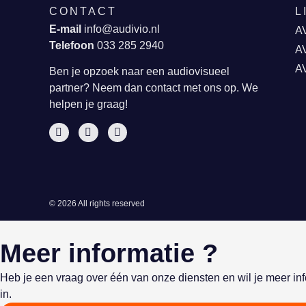
CONTACT
L
E-mail
info@audivio.nl
AV
Telefoon
033 285 2940
AV
A
Ben je opzoek naar een audiovisueel
partner? Neem dan contact met ons op. We
helpen je graag!
© 2026 All rights reserved
Meer informatie ?
Heb je een vraag over één van onze diensten en wil je meer in
in.