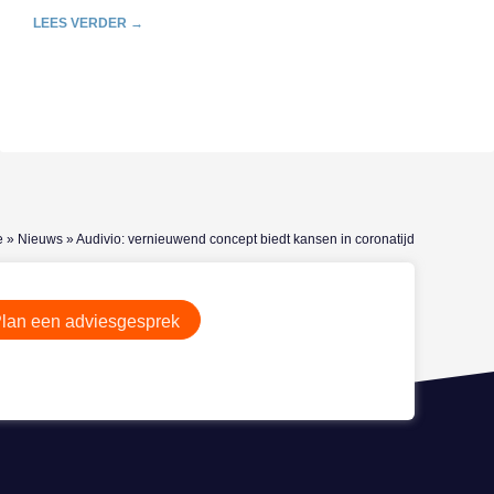
LEES VERDER →
e
»
Nieuws
»
Audivio: vernieuwend concept biedt kansen in coronatijd
lan een adviesgesprek