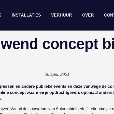
S
INSTALLATIES
VERHUUR
OVER
CON
uwend concept bi
20 april, 2021
n, congressen en andere publieke events en deze vanwege d
 online concept waarmee je opdrachtgevers optimaal onderst
s.