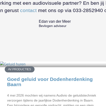
werking met een audiovisuele partner? En ben j
n gerust
contact
met ons op via 033-2852940 o
Edan van der Meer
Bevlogen adviseur
AV PRODUCTIES
Goed geluid voor Dodenherdenking
Baarn
4 mei 2026 mochten wij namens Audivio de geluidstechniek
verzorgen tijdens de jaarlijkse Dodenherdenking in Baarn.
Een bijzondere en eervolle opdracht, midden op een plein