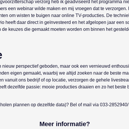
gvoorzitterschap verzorg heb ik geadviseerd het programma niet
s een webinar wilde maken en mij vroegen dat te verzorgen. Ik
en om wisten te buigen naar online TV-producties. De techniek v
io heeft daar direct in geïnvesteerd en het afgelopen jaar een sc
de keuzes die gemaakt moeten worden om binnen het gestelde b
e
een nieuw perspectief geboden, maar ook een vernieuwd enthous
nden eigen gemaakt, waarbij we altijd zoeken naar de beste man
vanuit ons bedrijf of op locatie, verzorgen de gehele livestream
eeft dezelfde passie: mooie producties draaien en zo het beste
scholen plannen op dezelfde data)? Bel of mail via 033-2852940/
Meer informatie?