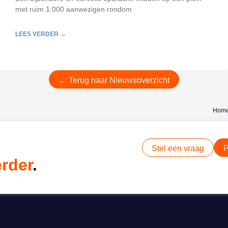
met ruim 1.000 aanwezigen rondom
LEES VERDER →
← Terug naar Nieuwsoverzicht
Hom
Stel een vraag
P
erder
.