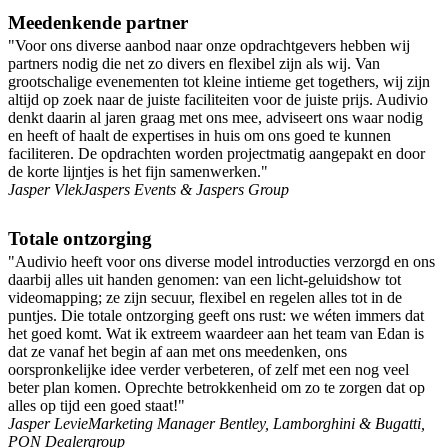
Meedenkende partner
"Voor ons diverse aanbod naar onze opdrachtgevers hebben wij
partners nodig die net zo divers en flexibel zijn als wij. Van
grootschalige evenementen tot kleine intieme get togethers, wij zijn
altijd op zoek naar de juiste faciliteiten voor de juiste prijs. Audivio
denkt daarin al jaren graag met ons mee, adviseert ons waar nodig
en heeft of haalt de expertises in huis om ons goed te kunnen
faciliteren. De opdrachten worden projectmatig aangepakt en door
de korte lijntjes is het fijn samenwerken."
Jasper Vlek
Jaspers Events & Jaspers Group
Totale ontzorging
"Audivio heeft voor ons diverse model introducties verzorgd en ons
daarbij alles uit handen genomen: van een licht-geluidshow tot
videomapping; ze zijn secuur, flexibel en regelen alles tot in de
puntjes. Die totale ontzorging geeft ons rust: we wéten immers dat
het goed komt. Wat ik extreem waardeer aan het team van Edan is
dat ze vanaf het begin af aan met ons meedenken, ons
oorspronkelijke idee verder verbeteren, of zelf met een nog veel
beter plan komen. Oprechte betrokkenheid om zo te zorgen dat op
alles op tijd een goed staat!"
Jasper Levie
Marketing Manager Bentley, Lamborghini & Bugatti,
PON Dealergroup