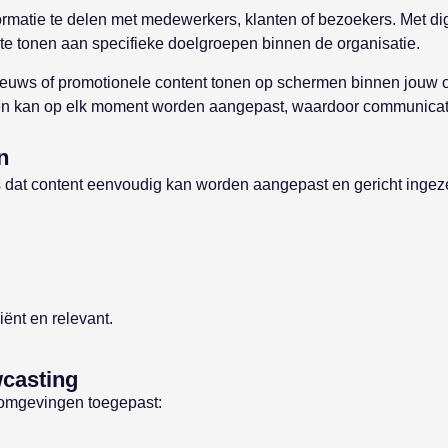
matie te delen met medewerkers, klanten of bezoekers. Met dig
 te tonen aan specifieke doelgroepen binnen de organisatie.
ieuws of promotionele content tonen op schermen binnen jouw or
en kan op elk moment worden aangepast, waardoor communicatie alt
n
is dat content eenvoudig kan worden aangepast en gericht inge
iënt en relevant.
wcasting
e omgevingen toegepast: