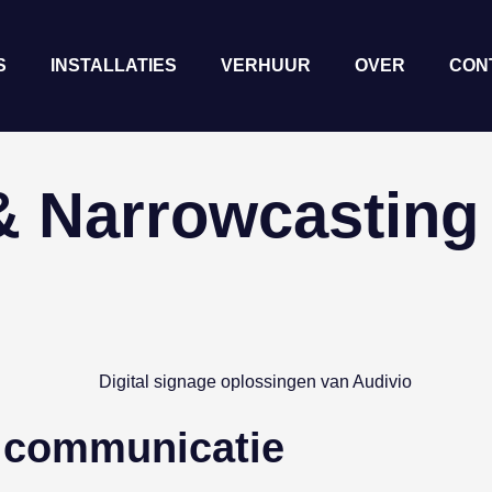
S
INSTALLATIES
VERHUUR
OVER
CON
& Narrow­casting
 communicatie