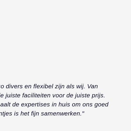
T
ivers en flexibel zijn als wij. Van
"
uiste faciliteiten voor de juiste prijs.
t
haalt de expertises in huis om ons goed
d
tjes is het fijn samenwerken."
o
o