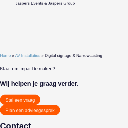
Jaspers Events & Jaspers Group
Home
»
AV Installaties
»
Digital signage & Narrow­casting
Klaar om impact te maken?
Wij helpen je graag verder
.
Stel een vraag
Plan een adviesgesprek
Contact